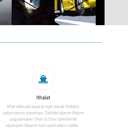
İthalat
İthal edilecek eşya ile ilgili olarak fizibilite
çalışmasının yapılması. Dahilde İşleme Rejimi
uygulamaları. Door to Door işlemlerde
siparişten itibaren tüm aşamaların takibi...