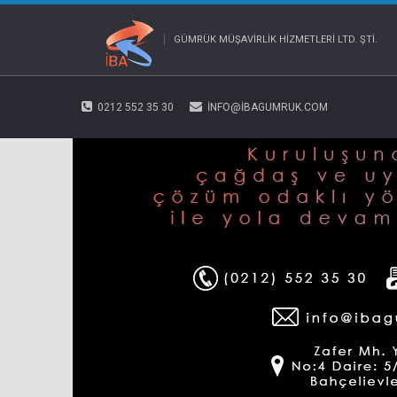
GÜMRÜK MÜŞAVIRLIK HIZMETLERI LTD. ŞTI.
0212 552 35 30
INFO@IBAGUMRUK.COM