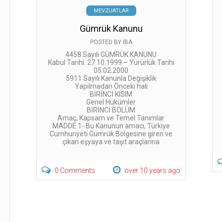
MEVZUATLAR
Gümrük Kanunu
POSTED BY
İBA
4458 Sayılı GÜMRÜK KANUNU
Kabul Tarihi: 27.10.1999 – Yürürlük Tarihi
05.02.2000
5911 Sayılı Kanunla Değişiklik
Yapılmadan Önceki hali
BİRİNCİ KISIM
Genel Hükümler
BİRİNCİ BÖLÜM
Amaç, Kapsam ve Temel Tanımlar
MADDE 1- Bu Kanunun amacı, Türkiye
Cumhuriyeti Gümrük Bölgesine giren ve
çıkan eşyaya ve taşıt araçlarına
0 Comments
over 10 years ago