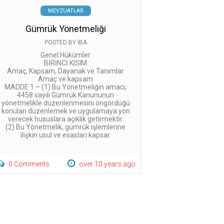
MEVZUATLAR
Gümrük Yönetmeliği
POSTED BY
İBA
Genel Hükümler
BİRİNCİ KISIM
Amaç, Kapsam, Dayanak ve Tanımlar
Amaç ve kapsam
MADDE 1 – (1) Bu Yönetmeliğin amacı;
4458 sayılı Gümrük Kanununun
yönetmelikle düzenlenmesini öngördüğü
konuları düzenlemek ve uygulamaya yön
verecek hususlara açıklık getirmektir.
(2) Bu Yönetmelik, gümrük işlemlerine
ilişkin usul ve esasları kapsar.
0 Comments
over 10 years ago