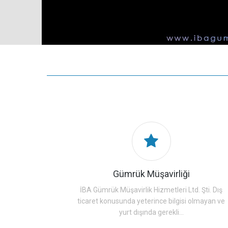
Gümrük Müşavirliği
İBA Gümrük Müşavirlik Hizmetleri Ltd. Şti. Dış
ticaret konusunda yeterince bilgisi olmayan ve
yurt dışında gerekli...